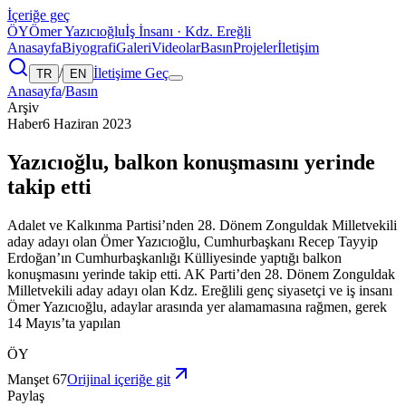
İçeriğe geç
ÖY
Ömer Yazıcıoğlu
İş İnsanı · Kdz. Ereğli
Anasayfa
Biyografi
Galeri
Videolar
Basın
Projeler
İletişim
/
İletişime Geç
TR
EN
Anasayfa
/
Basın
Arşiv
Haber
6 Haziran 2023
Yazıcıoğlu, balkon konuşmasını yerinde
takip etti
Adalet ve Kalkınma Partisi’nden 28. Dönem Zonguldak Milletvekili
aday adayı olan Ömer Yazıcıoğlu, Cumhurbaşkanı Recep Tayyip
Erdoğan’ın Cumhurbaşkanlığı Külliyesinde yaptığı balkon
konuşmasını yerinde takip etti. AK Parti’den 28. Dönem Zonguldak
Milletvekili aday adayı olan Kdz. Ereğlili genç siyasetçi ve iş insanı
Ömer Yazıcıoğlu, adaylar arasında yer alamamasına rağmen, gerek
14 Mayıs’ta yapılan
ÖY
Manşet 67
Orijinal içeriğe git
Paylaş