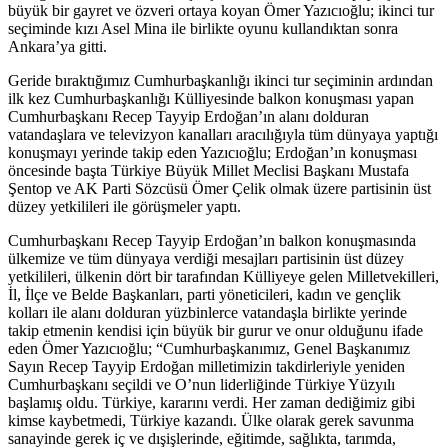
büyük bir gayret ve özveri ortaya koyan Ömer Yazıcıoğlu; ikinci tur
seçiminde kızı Asel Mina ile birlikte oyunu kullandıktan sonra
Ankara’ya gitti.
Geride bıraktığımız Cumhurbaşkanlığı ikinci tur seçiminin ardından
ilk kez Cumhurbaşkanlığı Külliyesinde balkon konuşması yapan
Cumhurbaşkanı Recep Tayyip Erdoğan’ın alanı dolduran
vatandaşlara ve televizyon kanalları aracılığıyla tüm dünyaya yaptığı
konuşmayı yerinde takip eden Yazıcıoğlu; Erdoğan’ın konuşması
öncesinde başta Türkiye Büyük Millet Meclisi Başkanı Mustafa
Şentop ve AK Parti Sözcüsü Ömer Çelik olmak üzere partisinin üst
düzey yetkilileri ile görüşmeler yaptı.
Cumhurbaşkanı Recep Tayyip Erdoğan’ın balkon konuşmasında
ülkemize ve tüm dünyaya verdiği mesajları partisinin üst düzey
yetkilileri, ülkenin dört bir tarafından Külliyeye gelen Milletvekilleri,
İl, İlçe ve Belde Başkanları, parti yöneticileri, kadın ve gençlik
kolları ile alanı dolduran yüzbinlerce vatandaşla birlikte yerinde
takip etmenin kendisi için büyük bir gurur ve onur olduğunu ifade
eden Ömer Yazıcıoğlu; “Cumhurbaşkanımız, Genel Başkanımız
Sayın Recep Tayyip Erdoğan milletimizin takdirleriyle yeniden
Cumhurbaşkanı seçildi ve O’nun liderliğinde Türkiye Yüzyılı
başlamış oldu. Türkiye, kararını verdi. Her zaman dediğimiz gibi
kimse kaybetmedi, Türkiye kazandı. Ülke olarak gerek savunma
sanayinde gerek iç ve dışişlerinde, eğitimde, sağlıkta, tarımda,