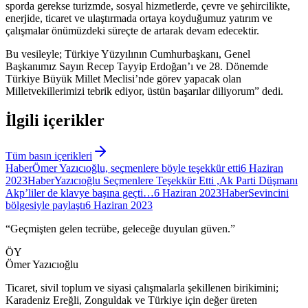
sporda gerekse turizmde, sosyal hizmetlerde, çevre ve şehircilikte,
enerjide, ticaret ve ulaştırmada ortaya koyduğumuz yatırım ve
çalışmalar önümüzdeki süreçte de artarak devam edecektir.
Bu vesileyle; Türkiye Yüzyılının Cumhurbaşkanı, Genel
Başkanımız Sayın Recep Tayyip Erdoğan’ı ve 28. Dönemde
Türkiye Büyük Millet Meclisi’nde görev yapacak olan
Milletvekillerimizi tebrik ediyor, üstün başarılar diliyorum” dedi.
İlgili içerikler
Tüm basın içerikleri
Haber
Ömer Yazıcıoğlu, seçmenlere böyle teşekkür etti
6 Haziran
2023
Haber
Yazıcıoğlu Seçmenlere Teşekkür Etti ,Ak Parti Düşmanı
Akp’liler de klavye başına geçti…
6 Haziran 2023
Haber
Sevincini
bölgesiyle paylaştı
6 Haziran 2023
“
Geçmişten gelen tecrübe, geleceğe duyulan güven.
”
ÖY
Ömer Yazıcıoğlu
Ticaret, sivil toplum ve siyasi çalışmalarla şekillenen birikimini;
Karadeniz Ereğli, Zonguldak ve Türkiye için değer üreten