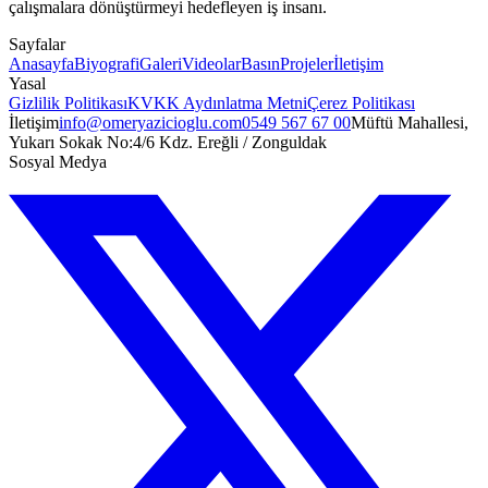
çalışmalara dönüştürmeyi hedefleyen iş insanı.
Sayfalar
Anasayfa
Biyografi
Galeri
Videolar
Basın
Projeler
İletişim
Yasal
Gizlilik Politikası
KVKK Aydınlatma Metni
Çerez Politikası
İletişim
info@omeryazicioglu.com
0549 567 67 00
Müftü Mahallesi,
Yukarı Sokak No:4/6 Kdz. Ereğli / Zonguldak
Sosyal Medya