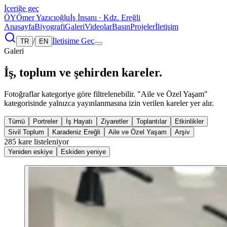
İçeriğe geç
ÖY
Ömer Yazıcıoğlu
İş İnsanı · Kdz. Ereğli
Anasayfa
Biyografi
Galeri
Videolar
Basın
Projeler
İletişim
/
İletişime Geç
TR
EN
Galeri
İş, toplum ve şehirden kareler.
Fotoğraflar kategoriye göre filtrelenebilir. "Aile ve Özel Yaşam"
kategorisinde yalnızca yayınlanmasına izin verilen kareler yer alır.
Tümü
Portreler
İş Hayatı
Ziyaretler
Toplantılar
Etkinlikler
Sivil Toplum
Karadeniz Ereğli
Aile ve Özel Yaşam
Arşiv
285 kare listeleniyor
Yeniden eskiye
Eskiden yeniye