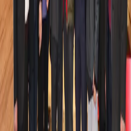
Sayın NejdetTıskaoğlu ve Sayın Dilek Kaya ile İl, İlçe ve belde
yöneticilerimiz, belediye başkanlarımız, il genel ve belediye meclis
üyelerimizin yanı sıra gönüllü vatandaşlarımızın da katılımlarıyla
Seçim Koordinasyon Merkezlerimiz tarafından organize edilen
programlar dahilinde çalışmalarımızı yoğun bir şekilde
sürdürüyoruz. Amacımız, Sayın Cumhurbaşkanımızın bir kez daha
Cumhurbaşkanı seçilmesi ve Meclis’te Cumhur İttifakı olarak
çoğunluğu elde ederek istikrarın sürmesini ve ülkemizin büyümeye
devam etmesini sağlamaktır.”
İlgili içerikler
Tüm basın içerikleri
Haber
Ömer Yazıcıoğlu, seçmenlere böyle teşekkür etti
6 Haziran
2023
Haber
Yazıcıoğlu Seçmenlere Teşekkür Etti ,Ak Parti Düşmanı
Akp’liler de klavye başına geçti…
6 Haziran 2023
Haber
Sevincini
bölgesiyle paylaştı
6 Haziran 2023
“
Geçmişten gelen tecrübe, geleceğe duyulan güven.
”
ÖY
Ömer Yazıcıoğlu
Ticaret, sivil toplum ve siyasi çalışmalarla şekillenen birikimini;